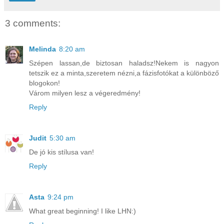
3 comments:
Melinda
8:20 am
Szépen lassan,de biztosan haladsz!Nekem is nagyon
tetszik ez a minta,szeretem nézni,a fázisfotókat a különböző
blogokon!
Várom milyen lesz a végeredmény!
Reply
Judit
5:30 am
De jó kis stílusa van!
Reply
Asta
9:24 pm
What great beginning! I like LHN:)