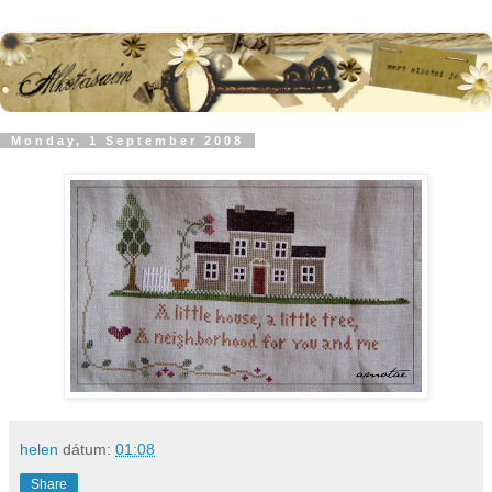
Monday, 1 September 2008
helen
dátum:
01:08
Share